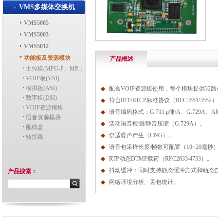
VMS多媒体交换机
VMS5005
VMS5003
VMS5012
功能板及资源模块
产品概述
主控板(MPU-P、MP...
VOIP板(VSI)
模拟板(ASI)
◆
配合
VOIP
资源板使用，每个模块提供
32
路
数字板(DSI)
◆
符合
RTP/RTCP
标准协议（
RFC3551/3552
）
VOIP资源模块
◆
语音编码格式：
G.711
μ律
/A
、
G.729A
、
A
语音资源模块
◆
活动语音检测
/
静音压缩（
G.729A
）。
配线盒
◆
舒适噪声产生（
CNG
）。
转接线
◆
语音包采样长度
/
帧数可配置（
10~20
毫秒
◆
RTP
动态
DTMF
载荷（
RFC2833/4733
）。
◆
抖动缓冲：同时支持静态缓冲方式和动态
产品搜索：
◆
网络环境分析、丢包统计。